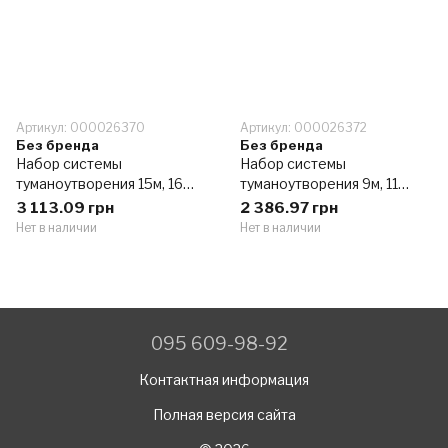
Артикул: 000026370
Артикул: 000026372
Без бренда
Без бренда
Набор системы
Набор системы
туманоутворения 15м, 16
туманоутворения 9м, 11
форсунок – SPTZ02-15-60-
форсунок – SPTZ02-9-30-
3 113.09 грн
2 386.97 грн
DIY
DIY
Нет в наличии
Нет в наличии
095 609-98-92
Контактная информация
Полная версия сайта