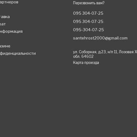
партнеров
Перезвонить вам?
095 304-07-25
тавка
095 304-07-25
рат
095-304-07-25
информация
santehrost2000@gmail.com
азине
ул. Соборная, д.23, н/п 11, Лозовая
нфиденциальности
обл. 64602
Карта проезда