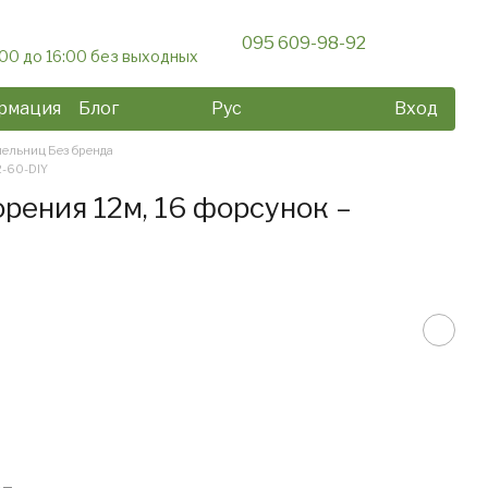
095 609-98-92
:00 до 16:00 без выходных
рмация
Блог
Рус
Вход
ельниц Без бренда
2-60-DIY
рения 12м, 16 форсунок –