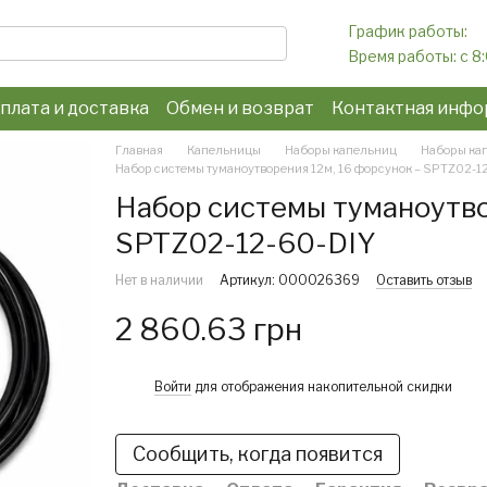
График работы:
Время работы: c 8
плата и доставка
Обмен и возврат
Контактная инфо
конфиденциальности
Главная
Капельницы
Наборы капельниц
Наборы кап
Набор системы туманоутворения 12м, 16 форсунок – SPTZ02-1
Набор системы туманоутво
SPTZ02-12-60-DIY
Нет в наличии
Артикул: 000026369
Оставить отзыв
2 860.63 грн
%
Войти
для отображения накопительной скидки
Сообщить, когда появится