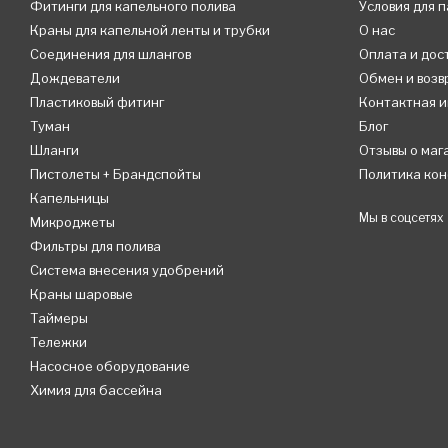
Фитинги для капельного полива
Условия для 
Краны для капельной ленты и трубки
О нас
Соединения для шлангов
Оплата и дос
Дождеватели
Обмен и возв
Пластиковый фитинг
Контактная 
Туман
Блог
Шланги
Отзывы о маг
Пистолеты + Брандспойты
Политика ко
Капельницы
Мы в соцсетях
Микроджеты
Фильтры для полива
Система внесения удобрений
Краны шаровые
Таймеры
Тележки
Насосное оборудование
Химия для бассейна