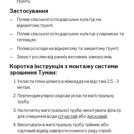
ґрунту.
Застосування
Полив сільськогосподарських культур на
відкритому ґрунті;
Полив сільськогосподарських культур у парниках та
теплицях;
Полив розсади на відкритому та закритому ґрунті;
Захист рослин від ранніх весняних заморозків.
Коротка інструкція з монтажу системи
зрошення Туман:
Укласти гілки шланга в міжряддя на відстані 2,5 - 3
метри;
Перпендикулярно рядкам укласти магістральну
трубу;
На початку магістральної труби змонтувати фільтр
для очищення води
сітчастий
або
дисковий
;
Вмонтувати в магістральну трубу трійник або
сідловий відвід навпроти кожного ряду спрей-