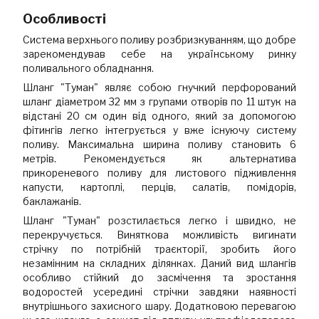
Особливості
Система верхнього поливу розбризкуванням, що добре
зарекомендував себе на українському ринку
поливального обладнання.
Шланг "Туман" являє собою гнучкий перфорований
шланг діаметром 32 мм з групами отворів по 11 штук на
відстані 20 см один від одного, який за допомогою
фітингів легко інтегрується у вже існуючу систему
поливу. Максимальна ширина поливу становить 6
метрів. Рекомендується як альтернатива
прикореневого поливу для листового підживлення
капусти, картоплі, перців, салатів, помідорів,
баклажанів.
Шланг "Туман" розстилається легко і швидко, не
перекручується. Виняткова можливість вигинати
стрічку по потрібній траєкторії, зробить його
незамінним на складних ділянках. Даний вид шлангів
особливо стійкий до засмічення та зростання
водоростей усередині стрічки завдяки наявності
внутрішнього захисного шару. Додатковою перевагою