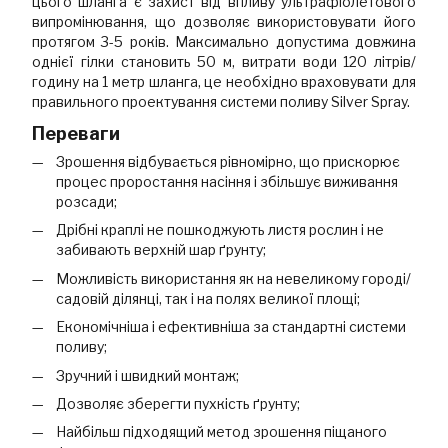
цього шланга є захист від впливу ультрафіолетового
випромінювання, що дозволяє використовувати його
протягом 3-5 років. Максимально допустима довжина
однієї гілки становить 50 м, витрати води 120 літрів/
годину на 1 метр шланга, це необхідно враховувати для
правильного проектування системи поливу Silver Spray.
Переваги
Зрошення відбувається рівномірно, що прискорює
процес проростання насіння і збільшує виживання
розсади;
Дрібні краплі не пошкоджують листя рослин і не
забивають верхній шар ґрунту;
Можливість використання як на невеликому городі/
садовій ділянці, так і на полях великої площі;
Економічніша і ефективніша за стандартні системи
поливу;
Зручний і швидкий монтаж;
Дозволяє зберегти пухкість ґрунту;
Найбільш підходящий метод зрошення піщаного