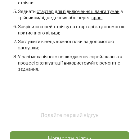
стрічки;
Зєднати
стартер для підключення шланга туман
з
трійником/відведенням або через
кран
;
Закріпити спрей-стрічку на стартері за допомогою
притискного кільця;
Заглушити кінець кожної гілки за допомогою
заглушки
;
У разі механічного пошкодження спрей-шланга в
процесі експлуатації використовуйте ремонтне
зєднання.
Додайте перший відгук
Написати відгук