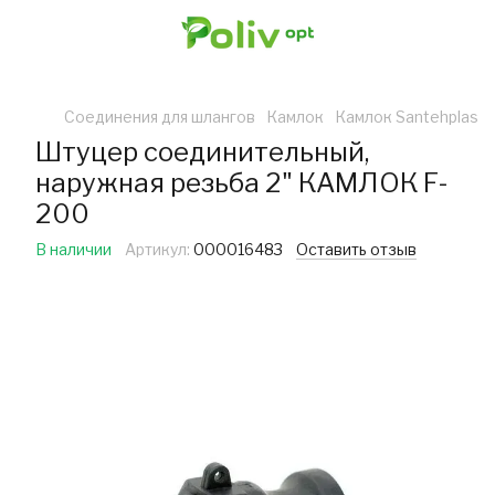
Соединения для шлангов
Камлок
Камлок Santehplas
Штуцер соединительный,
наружная резьба 2" КАМЛОК F-
200
В наличии
Артикул:
000016483
Оставить отзыв