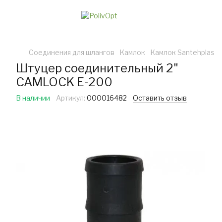
Соединения для шлангов
Камлок
Камлок Santehplas
Штуцер соединительный 2"
CAMLOCK Е-200
В наличии
Артикул:
000016482
Оставить отзыв