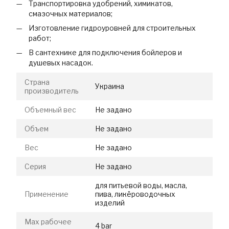
Транспортировка удобрений, химикатов,
смазочных материалов;
Изготовление гидроуровней для строительных
работ;
В сантехнике для подключения бойлеров и
душевых насадок.
Страна
Украина
производитель
Объемный вес
Не задано
Объем
Не задано
Вес
Не задано
Серия
Не задано
для питьевой воды, масла,
Применение
пива, ликёроводочных
изделий
Max рабочее
4 bar