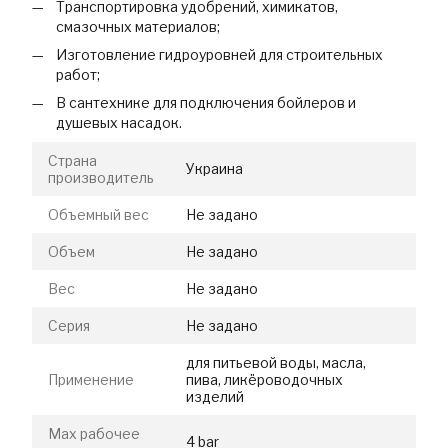
Транспортировка удобрений, химикатов,
смазочных материалов;
Изготовление гидроуровней для строительных
работ;
В сантехнике для подключения бойлеров и
душевых насадок.
Страна
Украина
производитель
Объемный вес
Не задано
Объем
Не задано
Вес
Не задано
Серия
Не задано
для питьевой воды, масла,
Применение
пива, ликёроводочных
изделий
Max рабочее
4 bar