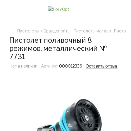
Пистолеты + Брандспойты
Пистолеты металл
Пистоле
Пистолет поливочный 8
режимов, металлический №
7731
Нет в наличии
Артикул:
000012336
Оставить отзыв