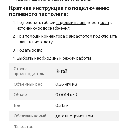
Краткая инструкция по подключению
поливного пистолета:
Подключить гибкий
садовый шланг
через
кран
к
источнику водоснабжения;
При помощи
коннектора с аквастопом
подключить
шланг к пистолету;
Подать воду;
Выбрать необходимый режим работы.
Страна
Китай
производитель
Объемный вес
0,36 кг/м^3
Объем
0,0014 м^3
Вес
0,313 кг
Обслуживаемый
да, с инструментом
Фиксатор