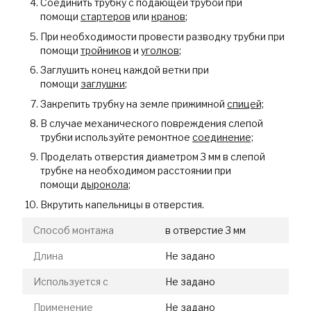
Соединить трубку с подающей трубой при
помощи
стартеров
или
кранов
;
При необходимости провести разводку трубки при
помощи
тройников
и
уголков
;
Заглушить конец каждой ветки при
помощи
заглушки
;
Закрепить трубку на земле прижимной
спицей;
В случае механического повреждения слепой
трубки используйте ремонтное
соединение;
Проделать отверстия диаметром 3 мм в слепой
трубке на необходимом расстоянии при
помощи
дырокола
;
Вкрутить капельницы в отверстия.
Способ монтажа
в отверстие 3 мм
Длина
Не задано
Используется с
Не задано
Применение
Не задано