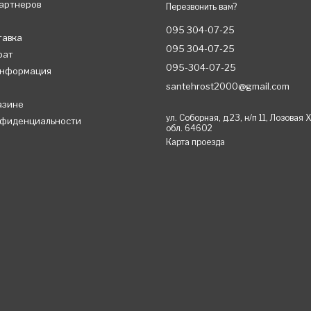
партнеров
Перезвонить вам?
095 304-07-25
тавка
095 304-07-25
рат
095-304-07-25
информация
santehrost2000@gmail.com
азине
ул. Соборная, д.23, н/п 11, Лозовая
нфиденциальности
обл. 64602
Карта проезда