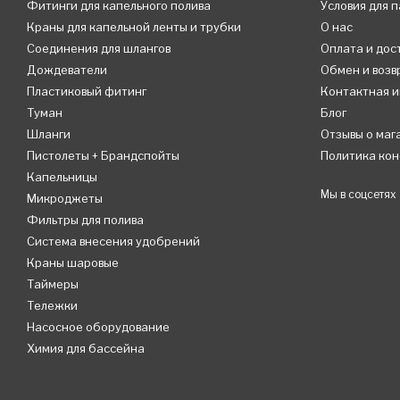
Фитинги для капельного полива
Условия для 
Краны для капельной ленты и трубки
О нас
Соединения для шлангов
Оплата и дос
Дождеватели
Обмен и возв
Пластиковый фитинг
Контактная 
Туман
Блог
Шланги
Отзывы о маг
Пистолеты + Брандспойты
Политика ко
Капельницы
Мы в соцсетях
Микроджеты
Фильтры для полива
Система внесения удобрений
Краны шаровые
Таймеры
Тележки
Насосное оборудование
Химия для бассейна