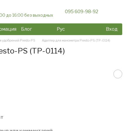
095 609-98-92
:00 до 16:00 без выходных
рмация
Блог
Рус
Вход
я удобрений Presto-PS
Адаптер для манометра Presto-PS (TP-0114)
esto-PS (TP-0114)
ат
зыв или комментарий