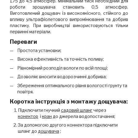
1,75 до 4,5 атмосфер. Мінімальний тиск необхідний для
роботи зрошувача становить 0,5 атмосфер.
Виготовлений дощувач із високоякісного, стійкого до
впливу ультрафіолетового випромінювання та добрив
пластику. При виробництві використовуються тільки
первинні матеріали.
Переваги
Простота установки;
Висока ефективність та точність поливу;
Рівномірний розподіл вологи по всій площі;
Дозволяє вносити водорозчинні добрива;
Збереження оптимального рівня вологості грунту та
повітря.
Коротка інструкція з монтажу дощувача:
Підключити гнучкий
садовий шланг
через
конектор
і
кран
до джерела водопостачання;
За допомогою другого коннектора підключити
шланг до
дощувача
;