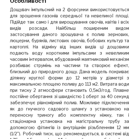
Особливості
Дощувач імпульсний на 2 форсунки використовується
для зрошення газонів середньої та невеликої площі.
Підійде так само і для вирощування овочів, квітів і всіх
видів розсади. Найбільш поширеним видом
застосування даного зрошувача є полив зернових,
люцерни, буряків, листових овочів, бобових культур та
картоплі. На відміну від інших видів ці дощовики
подають воду короткими імпульсами з невеликим
часовим інтервалом, вбудований маятниковий механізм
розбиває струмінь на частини та створює ефект,
близький до природного дощу. Дана модель покриває
ділянку круглої форми до 12 метрів у діаметрі з
максимальною площею поливу до 113 м2. Витрата води
при тиску 2 атмосфери становить 0,5м3/год. Плавне
постійне обертання зі швидкістю 1 оберт за 40 секунд
забезпечує рівномірний полив. Можливе підключення
як до гнучкого садового шлангу з установкою на
переносну триногу або комплектну ніжку, так і
стаціонарна установка на магістральну трубу за
допомогою фітингів із внутрішнім різьбленням 12 мм
(1/2"). Робочий тиск, що рекомендується, в системі від