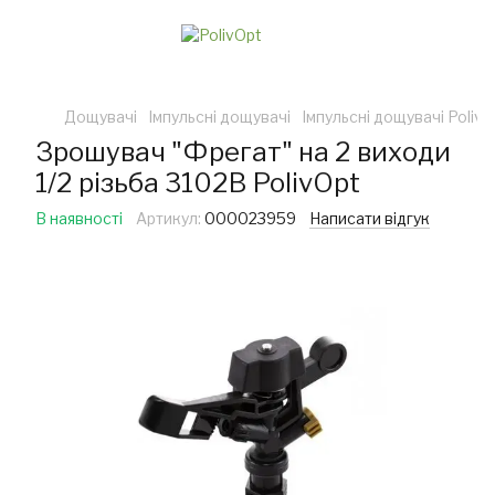
Дощувачі
Імпульсні дощувачі
Імпульсні дощувачі PolivO
Зрошувач "Фрегат" на 2 виходи
1/2 різьба 3102B PolivOpt
В наявності
Артикул:
000023959
Написати відгук