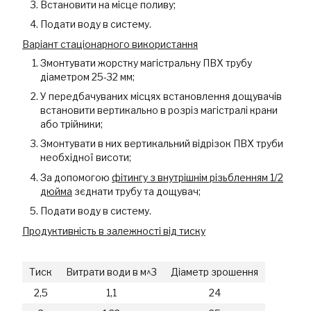
Встановити на місце поливу;
Подати воду в систему.
Варіант стаціонарного використання
Змонтувати жорстку магістральну ПВХ трубу
діаметром 25-32 мм;
У передбачуваних місцях встановлення дощувачів
встановити вертикально в розріз магістралі крани
або трійники;
Змонтувати в них вертикальний відрізок ПВХ труби
необхідної висоти;
За допомогою
фітингу з внутрішнім різьбленням 1/2
дюйма
зєднати трубу та дощувач;
Подати воду в систему.
Продуктивність в залежності від тиску
Тиск
Витрати води в м^3
Діаметр зрошення
2,5
1,1
24