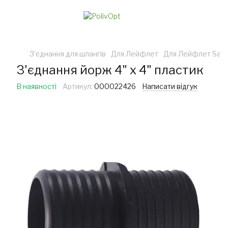
З'єднання для шлангів
Для Лейфлет
Для Лейфлет Sant
З'єднання йорж 4" х 4" пластик
В наявності
Артикул:
000022426
Написати відгук