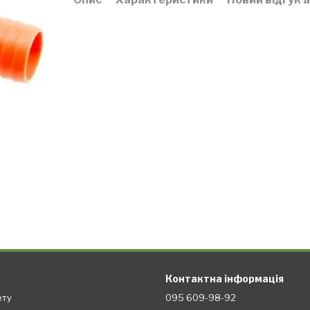
Контактна інформація
ету
095 609-98-92