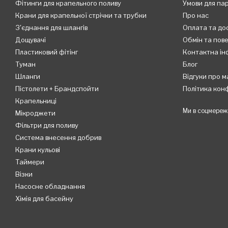
Фітинги для крапельного поливу
Умови для па
Крани для крапельної стрічки та трубки
Про нас
З'єднання для шлангів
Оплата та до
Дощувачі
Обмін та пов
Пластиковий фітінг
Контактна ін
Туман
Блог
Шланги
Відгуки про м
Пістолети + Брандспойти
Політика кон
Крапельниці
Ми в соцмереж
Мікроджети
Фільтри для поливу
Система внесення добрив
Крани кульові
Таймери
Візки
Насосне обладнання
Хімія для басейну