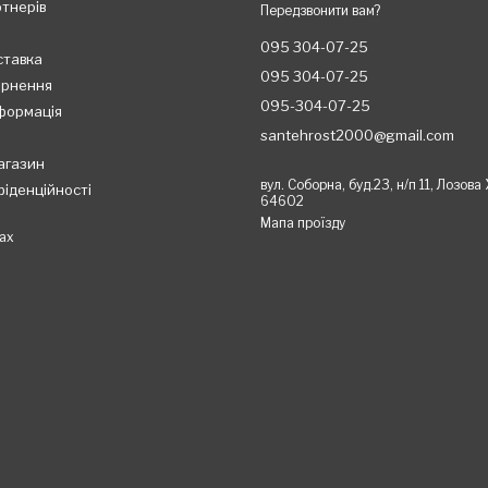
ртнерів
Передзвонити вам?
095 304-07-25
ставка
095 304-07-25
ернення
095-304-07-25
формація
santehrost2000@gmail.com
агазин
вул. Соборна, буд.23, н/п 11, Лозова
фіденційності
64602
Мапа проїзду
ах