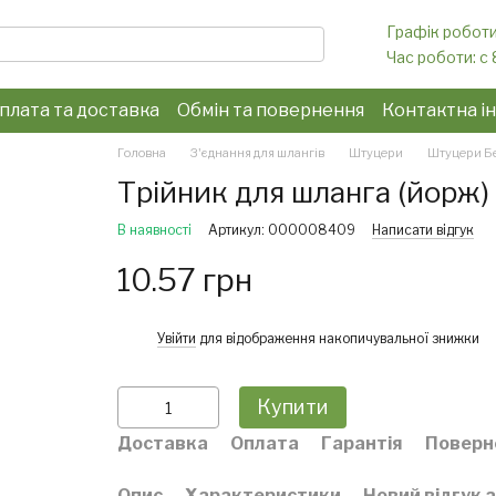
Графік роботи
Час роботи: c 
плата та доставка
Обмін та повернення
Контактна і
конфіденційності
Головна
З'єднання для шлангів
Штуцери
Штуцери Бе
Трійник для шланга (йорж) 1
В наявності
Артикул: 000008409
Написати відгук
10.57 грн
%
Увійти
для відображення накопичувальної знижки
Купити
Доставка
Оплата
Гарантія
Поверн
Опис
Характеристики
Новий відгук 