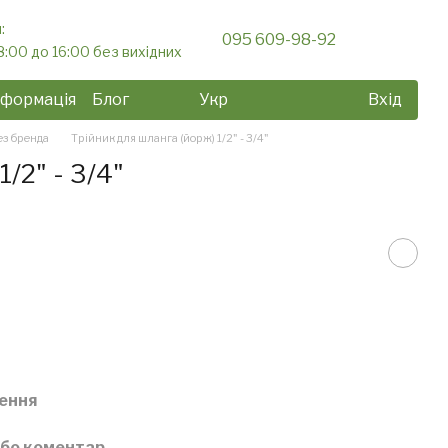
:
095 609-98-92
8:00 до 16:00 без вихідних
нформація
Блог
Укр
Вхід
з бренда
Трійник для шланга (йорж) 1/2" - 3/4"
/2" - 3/4"
ення
або коментар