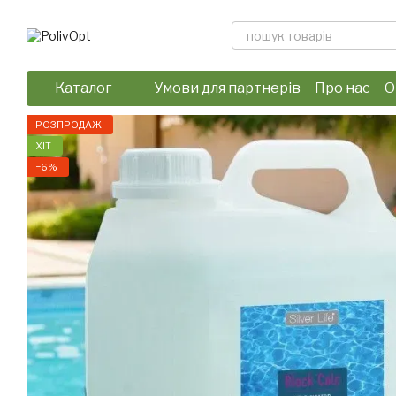
Перейти до основного контенту
Каталог
Умови для партнерів
Про нас
О
Відгуки про магазин
Політика 
РОЗПРОДАЖ
ХІТ
−6%