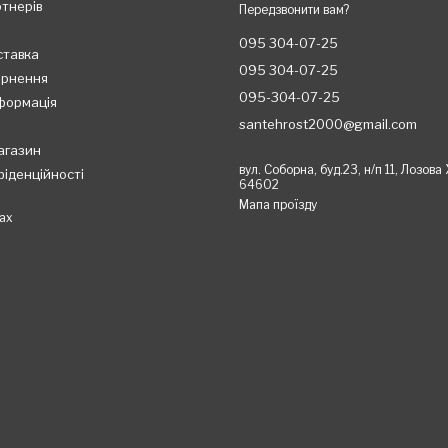
ртнерів
Передзвонити вам?
095 304-07-25
ставка
095 304-07-25
ернення
095-304-07-25
формація
santehrost2000@gmail.com
агазин
вул. Соборна, буд.23, н/п 11, Лозова
фіденційності
64602
Мапа проїзду
ах