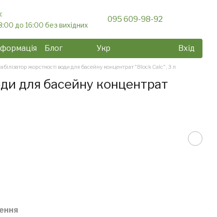
:
095 609-98-92
8:00 до 16:00 без вихідних
нформація
Блог
Укр
Вхід
абілізатор жорсткості води для басейну концентрат "Block Calc", 3 л
оди для басейну концентрат
ення