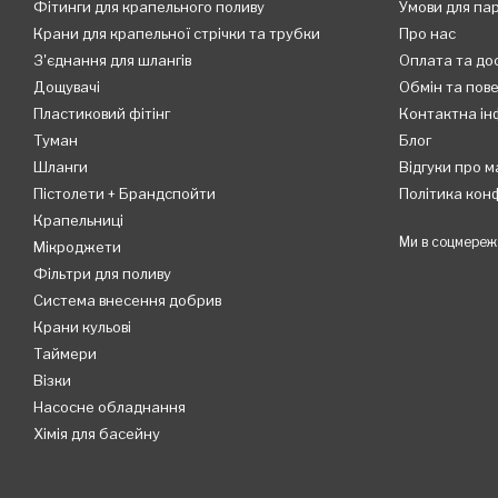
Фітинги для крапельного поливу
Умови для па
Крани для крапельної стрічки та трубки
Про нас
З'єднання для шлангів
Оплата та до
Дощувачі
Обмін та пов
Пластиковий фітінг
Контактна ін
Туман
Блог
Шланги
Відгуки про м
Пістолети + Брандспойти
Політика кон
Крапельниці
Ми в соцмереж
Мікроджети
Фільтри для поливу
Система внесення добрив
Крани кульові
Таймери
Візки
Насосне обладнання
Хімія для басейну