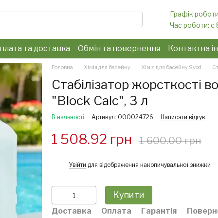
Графік роботи
Час роботи: c 
плата та доставка
Обмін та повернення
Контактна і
конфіденційності
Головна
Хімія для басейну
Хімія для басейну Svod
Ст
Стабілізатор жорсткості в
"Block Calc", 3 л
В наявності
Артикул: 000024726
Написати відгук
1 508.92 грн
1 600.00 грн
%
Увійти
для відображення накопичувальної знижки
Купити
Доставка
Оплата
Гарантія
Поверн