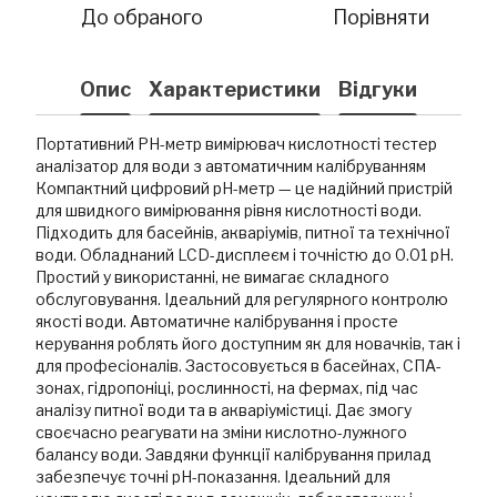
До обраного
Порівняти
Опис
Характеристики
Відгуки
Портативний PH-метр вимірювач кислотності тестер
аналізатор для води з автоматичним калібруванням
Компактний цифровий pH-метр — це надійний пристрій
для швидкого вимірювання рівня кислотності води.
Підходить для басейнів, акваріумів, питної та технічної
води. Обладнаний LCD-дисплеєм і точністю до 0.01 pH.
Простий у використанні, не вимагає складного
обслуговування. Ідеальний для регулярного контролю
якості води. Автоматичне калібрування і просте
керування роблять його доступним як для новачків, так і
для професіоналів. Застосовується в басейнах, СПА-
зонах, гідропоніці, рослинності, на фермах, під час
аналізу питної води та в акваріумістиці. Дає змогу
своєчасно реагувати на зміни кислотно-лужного
балансу води. Завдяки функції калібрування прилад
забезпечує точні pH-показання. Ідеальний для