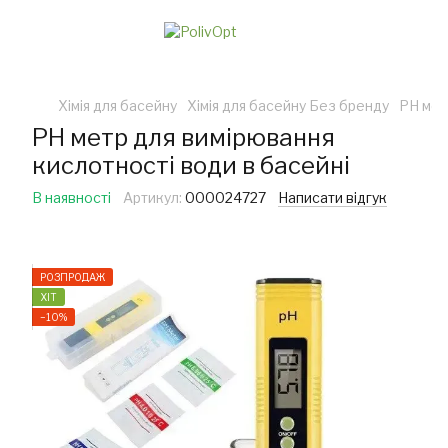
Хімія для басейну
Хімія для басейну Без бренду
PH мет
PH метр для вимірювання
кислотності води в басейні
В наявності
Артикул:
000024727
Написати відгук
РОЗПРОДАЖ
ХІТ
−10%