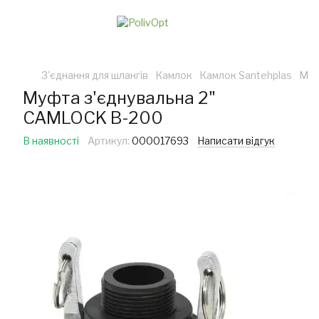
З'єднання для шлангів
Камлок
Камлок Santehplas
Муф
Муфта з'єднувальна 2"
CAMLOCK В-200
В наявності
Артикул:
000017693
Написати відгук