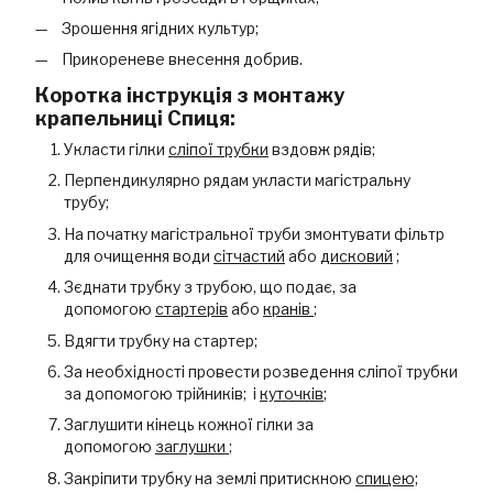
Зрошення ягідних культур;
Прикореневе внесення добрив.
Коротка інструкція з монтажу
крапельниці Спиця:
Укласти гілки
сліпої трубки
вздовж рядів;
Перпендикулярно рядам укласти магістральну
трубу;
На початку магістральної труби змонтувати фільтр
для очищення води
сітчастий
або
дисковий
;
Зєднати трубку з трубою, що подає, за
допомогою
стартерів
або
кранів
;
Вдягти трубку на стартер;
За необхідності провести розведення сліпої трубки
за допомогою трійників; і
куточків
;
Заглушити кінець кожної гілки за
допомогою
заглушки
;
Закріпити трубку на землі притискною
спицею;