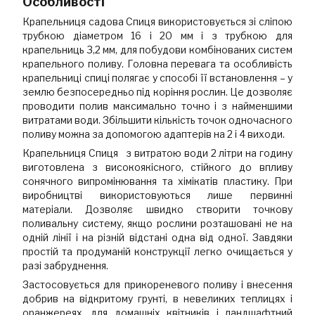
Особливості
Крапельниця садова Спиця використовується зі сліпою
трубкою діаметром 16 і 20 мм і з трубкою для
крапельниць 3,2 мм, для побудови комбінованих систем
крапельного поливу. Головна перевага та особливість
крапельниці спиці полягає у способі її встановлення – у
землю безпосередньо під коріння рослин. Це дозволяє
проводити полив максимально точно і з найменшими
витратами води. Збільшити кількість точок одночасного
поливу можна за допомогою адаптерів на 2 і 4 виходи.
Крапельниця Спиця з витратою води 2 літри на годину
виготовлена з високоякісного, стійкого до впливу
сонячного випромінювання та хімікатів пластику. При
виробництві використовуються лише первинні
матеріали. Дозволяє швидко створити точкову
поливальну систему, якщо рослини розташовані не на
одній лінії і на різній відстані одна від одної. Завдяки
простій та продуманій конструкції легко очищається у
разі забруднення.
Застосовується для прикореневого поливу і внесення
добрив на відкритому грунті, в невеликих теплицях і
оранжереях, для домашніх квітників і ландшафтний