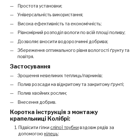
Простота установки;
Універсальність використання;
Висока ефективність та економічність;
Рівномірний розподіл вологи по всій площі поливу;
Дозволяє вносити водорозчинні добрива;
Збереження оптимального рівня вологості ґрунту та
повітря.
Застосування
Зрошення невеликих теплиць/парників;
Полив розсади на відкритому та закритому ґрунті;
Полив хвойних рослин;
Внесення добрив.
Коротка інструкція з монтажу
крапельниці Колібрі:
Підвісити гілки
сліпої трубки
вздовж рядів за
допомогою
кілець
;