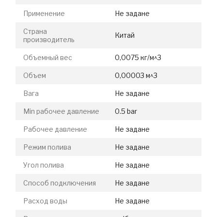
Применение
Не задане
Страна
Китай
производитель
Объемный вес
0,0075 кг/м^3
Объем
0,00003 м^3
Вага
Не задане
Min рабочее давление
0.5 bar
Рабочее давление
Не задане
Режим полива
Не задане
Угол полива
Не задане
Способ подключения
Не задане
Расход воды
Не задане