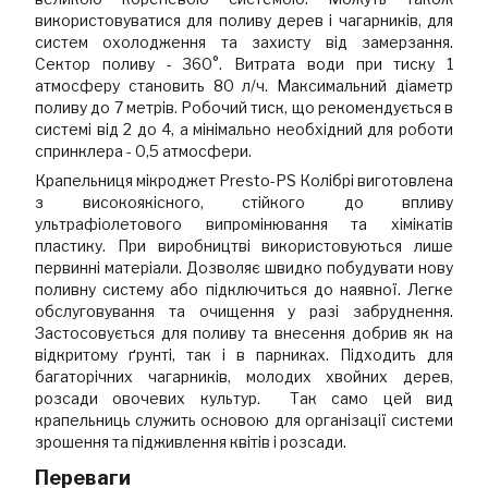
використовуватися для поливу дерев і чагарників, для
систем охолодження та захисту від замерзання.
Сектор поливу - 360°. Витрата води при тиску 1
атмосферу становить 80 л/ч. Максимальний діаметр
поливу до 7 метрів. Робочий тиск, що рекомендується в
системі від 2 до 4, а мінімально необхідний для роботи
спринклера - 0,5 атмосфери.
Крапельниця мікроджет Presto-PS Колібрі виготовлена
з високоякісного, стійкого до впливу
ультрафіолетового випромінювання та хімікатів
пластику. При виробництві використовуються лише
первинні матеріали. Дозволяє швидко побудувати нову
поливну систему або підключиться до наявної. Легке
обслуговування та очищення у разі забруднення.
Застосовується для поливу та внесення добрив як на
відкритому ґрунті, так і в парниках. Підходить для
багаторічних чагарників, молодих хвойних дерев,
розсади овочевих культур. Так само цей вид
крапельниць служить основою для організації системи
зрошення та підживлення квітів і розсади.
Переваги