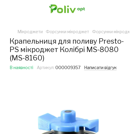
Мікроджети
Форсунки мікроджет
Форсунки мікродже
Крапельниця для поливу Presto-
PS мікроджет Колібрі MS-8080
(MS-8160)
В наявності
Артикул:
000009357
Написати відгук