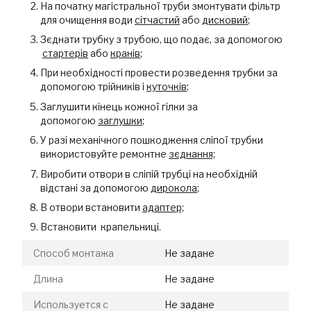
На початку магістральної труби змонтувати фільтр
для очищення води
сітчастий
або
дисковий
;
Зєднати трубку з трубою, що подає, за допомогою
стартерів
або
кранів
;
При необхідності провести розведення трубки за
допомогою трійників і
куточків
;
Заглушити кінець кожної гілки за
допомогою
заглушки
;
У разі механічного пошкодження сліпої трубки
використовуйте ремонтне
зєднання;
Виробити отвори в сліпій трубці на необхідній
відстані за допомогою
дирокола
;
В отвори встановити
адаптер;
Встановити крапельниці.
Способ монтажа
Не задане
Длина
Не задане
Используется с
Не задане