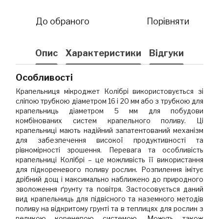
До обраного
Порівняти
Опис
Характеристики
Відгуки
Особливості
Крапельниця мікроджет Колібрі використовується зі
сліпою трубкою діаметром 16 і 20 мм або з трубкою для
крапельниць діаметром 5 мм для побудови
комбінованих систем крапельного поливу. Ці
крапельниці мають надійний запатентований механізм
для забезпечення високої продуктивності та
рівномірності зрошення. Перевага та особливість
крапельниці Колібрі – це можливість її використання
для підкореневого поливу рослин. Розпилення імітує
дрібний дощ і максимально наближено до природного
зволоження ґрунту та повітря. Застосовується даний
вид крапельниць для підвісного та наземного методів
поливу на відкритому грунті та в теплицях для рослин з
великою кореневою системою. Можуть також