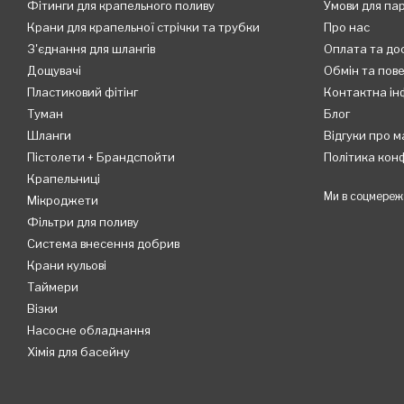
Фітинги для крапельного поливу
Умови для па
Крани для крапельної стрічки та трубки
Про нас
З'єднання для шлангів
Оплата та до
Дощувачі
Обмін та пов
Пластиковий фітінг
Контактна ін
Туман
Блог
Шланги
Відгуки про м
Пістолети + Брандспойти
Політика кон
Крапельниці
Ми в соцмереж
Мікроджети
Фільтри для поливу
Система внесення добрив
Крани кульові
Таймери
Візки
Насосне обладнання
Хімія для басейну