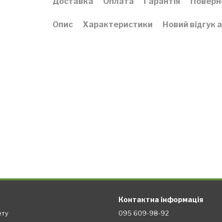
Доставка
Оплата
Гарантія
Поверн
Опис
Характеристики
Новий відгук 
Контактна інформація
ету
095 609-98-92