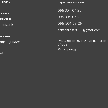
ртнерів
Передзвонити вам?
095 304-07-25
ставка
095 304-07-25
ернення
095-304-07-25
формація
santehrost2000@gmail.com
агазин
вул. Соборна, буд.23, н/п 11, Лозова
фіденційності
64602
Мапа проїзду
ах