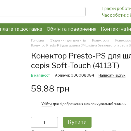
Графік роботи
Час роботи: c 
плата та доставка
Обмін та повернення
Контактна і
конфіденційності
Головна
З'єднання для шлангів
Конектори
Конектори
Конектор Presto-PS для шланга 3/4 дюйма без аквастопа серія So
Конектор Presto-PS для ш
серія Soft-Touch (4113T)
В наявності
Артикул: 000008084
Написати відгук
59.88 грн
%
Увійти
для відображення накопичувальної знижки
Купити