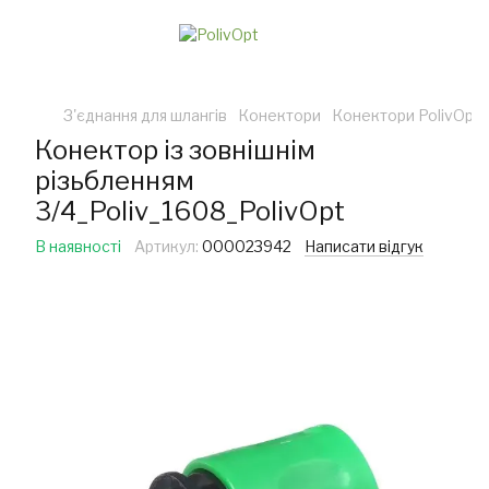
З'єднання для шлангів
Конектори
Конектори PolivOpt
Конектор із зовнішнім
різьбленням
3/4_Poliv_1608_PolivOpt
В наявності
Артикул:
000023942
Написати відгук