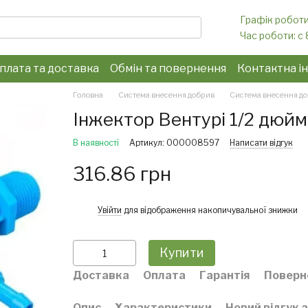
Графік роботи
Час роботи: c 
плата та доставка
Обмін та повернення
Контактна і
конфіденційності
Головна
Система внесення добрив
Система внесення до
Інжектор Вентурі 1/2 дюйм
В наявності
Артикул: 000008597
Написати відгук
316.86 грн
%
Увійти
для відображення накопичувальної знижки
Купити
Доставка
Оплата
Гарантія
Поверн
Опис
Характеристики
Новий відгук 