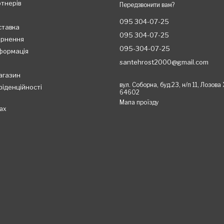
ртнерів
Передзвонити вам?
095 304-07-25
ставка
095 304-07-25
ернення
095-304-07-25
формація
santehrost2000@gmail.com
агазин
вул. Соборна, буд.23, н/п 11, Лозова
фіденційності
64602
Мапа проїзду
ах