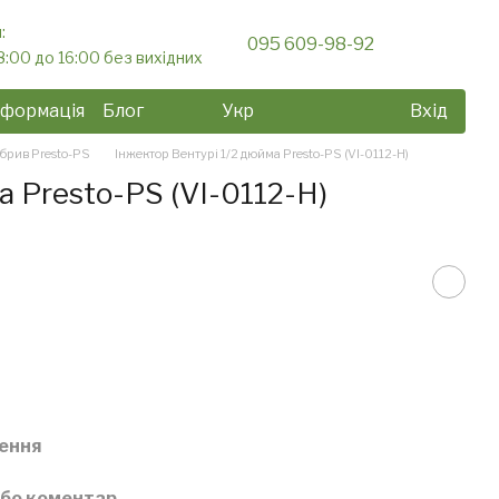
:
095 609-98-92
8:00 до 16:00 без вихідних
нформація
Блог
Укр
Вхід
брив Presto-PS
Інжектор Вентурі 1/2 дюйма Presto-PS (VI-0112-H)
а Presto-PS (VI-0112-H)
ення
або коментар