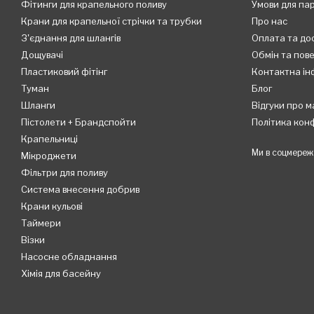
Фітинги для крапельного поливу
Умови для па
Крани для крапельної стрічки та трубки
Про нас
З'єднання для шлангів
Оплата та до
Дощувачі
Обмін та пов
Пластиковий фітінг
Контактна ін
Туман
Блог
Шланги
Відгуки про м
Пістолети + Брандспойти
Політика кон
Крапельниці
Ми в соцмереж
Мікроджети
Фільтри для поливу
Система внесення добрив
Крани кульові
Таймери
Візки
Насосне обладнання
Хімія для басейну