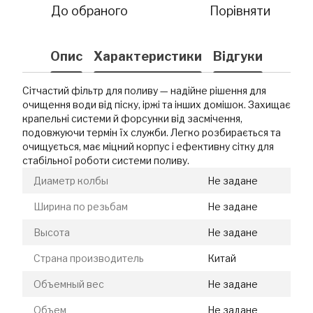
До обраного
Порівняти
Опис
Характеристики
Відгуки
Сітчастий фільтр для поливу — надійне рішення для
очищення води від піску, іржі та інших домішок. Захищає
крапельні системи й форсунки від засмічення,
подовжуючи термін їх служби. Легко розбирається та
очищується, має міцний корпус і ефективну сітку для
стабільної роботи системи поливу.
Диаметр колбы
Не задане
Ширина по резьбам
Не задане
Высота
Не задане
Страна производитель
Китай
Объемный вес
Не задане
Объем
Не задане