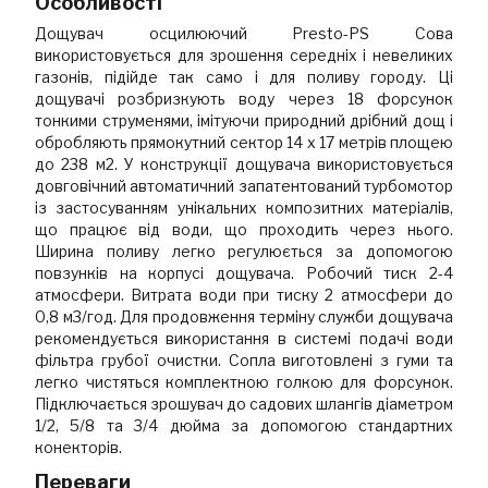
Особливості
Дощувач осцилюючий Presto-PS Сова
використовується для зрошення середніх і невеликих
газонів, підійде так само і для поливу городу. Ці
дощувачі розбризкують воду через 18 форсунок
тонкими струменями, імітуючи природний дрібний дощ і
обробляють прямокутний сектор 14 х 17 метрів площею
до 238 м2. У конструкції дощувача використовується
довговічний автоматичний запатентований турбомотор
із застосуванням унікальних композитних матеріалів,
що працює від води, що проходить через нього.
Ширина поливу легко регулюється за допомогою
повзунків на корпусі дощувача. Робочий тиск 2-4
атмосфери. Витрата води при тиску 2 атмосфери до
0,8 м3/год. Для продовження терміну служби дощувача
рекомендується використання в системі подачі води
фільтра грубої очистки. Сопла виготовлені з гуми та
легко чистяться комплектною голкою для форсунок.
Підключається зрошувач до садових шлангів діаметром
1/2, 5/8 та 3/4 дюйма за допомогою стандартних
конекторів.
Переваги