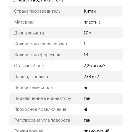
Страна производитель
Китай
Материал
пластик
Длина захвата
17 м
Количество типов полива
1
Количество форсунок
18
Объемный вес
2,25 кг/м^3
Площадь полива
238 м^2
Поворотные сопла
ні
Подключение к коннектору
так
Проходное подключение
ні
Регулировка угла поворота
так
Режим полива
прямокутний