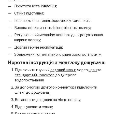
Простота встановлення;
Стійка підставка;
Голка для очищення форсунок у комплекті;
Висока ефективність і рівномірність поливу;
Регульований механізм повороту для регулювання
ширини поливу;
Довгий термін експлуатації;
Збереження оптимального рівня вологості ґрунту.
Коротка інструкція з монтажу дощувача:
Підключити гнучкий
садовий шланг
через
кран
та
стандартний конектор
до джерела
водопостачання;
За допомогою другого коннектора підключити
шланг до дощувача;
Встановити дощовик на місце поливу;
Відрегулювати сопла;
Подати воду в систему.