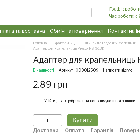
Графік роботи
Час роботи: c 
плата та доставка
Обмін та повернення
Контактна і
конфіденційності
Головна
Крапельниці
Фітинги для садових крапельниц
Адаптер для крапельниць Presto-PS (5131)
Адаптер для крапельниць P
В наявності
Артикул: 000012509
Написати відгук
2.89 грн
%
Увійти
для відображення накопичувальної знижки
Купити
Доставка
Оплата
Гарантія
Поверн