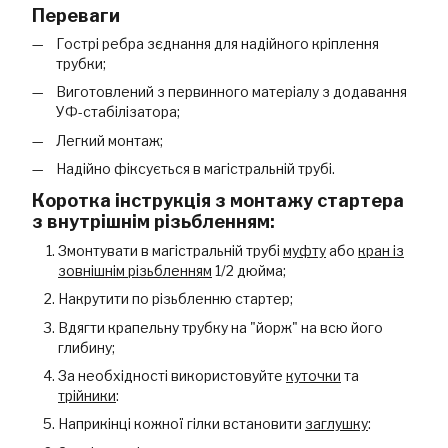
Переваги
Гострі ребра зєднання для надійного кріплення
трубки;
Виготовлений з первинного матеріалу з додавання
УФ-стабілізатора;
Легкий монтаж;
Надійно фіксується в магістральній трубі.
Коротка інструкція з монтажу стартера
з внутрішнім різьбленням:
Змонтувати в магістральній трубі
муфту
або
кран із
зовнішнім різьбленням
1/2 дюйма;
Накрутити по різьбленню стартер;
Вдягти крапельну трубку на "йорж" на всю його
глибину;
За необхідності використовуйте
куточки
та
трійники
:
Наприкінці кожної гілки встановити
заглушку
: